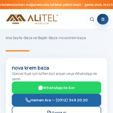
koleksiyonları mağazamızda.
İstikbal yetkili bayii – geniş stok, hızlı t
Ana Sayfa
›
Baza ve Başlık
›
Baza
›
nova krem baza
‹
›
nova krem baza
Güncel fiyat için lütfen bizi arayın veya WhatsApp ile
yazın.
WhatsApp ile Sor
Hemen Ara —
(0312) 349 20 20
Teklif Al