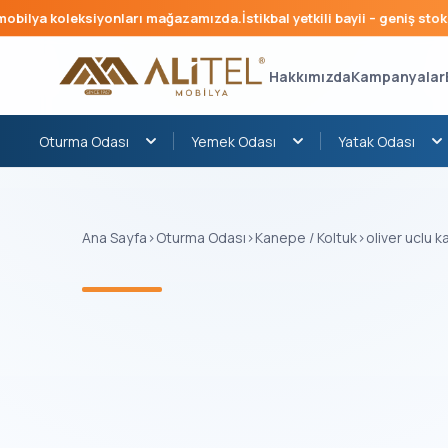
ilya koleksiyonları mağazamızda.
İstikbal yetkili bayii – geniş stok, hı
Hakkımızda
Kampanyalar
Oturma Odası
Yemek Odası
Yatak Odası
Ana Sayfa
›
Oturma Odası
›
Kanepe / Koltuk
›
oliver uclu 
‹