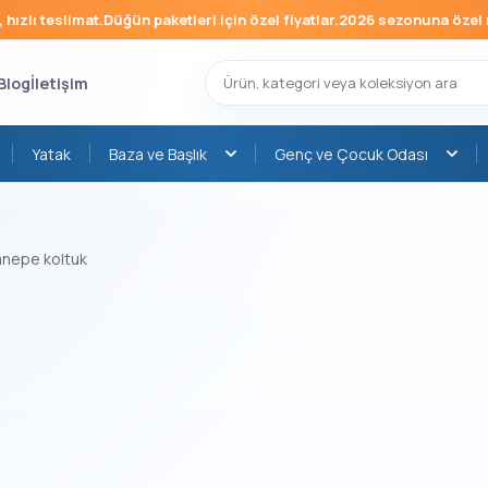
zlı teslimat.
Düğün paketleri için özel fiyatlar.
2026 sezonuna özel mob
Blog
İletişim
Yatak
Baza ve Başlık
Genç ve Çocuk Odası
kanepe koltuk
›