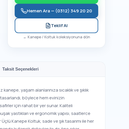
Hemen Ara —
(0312) 349 20 20
Teklif Al
←
Kanepe / Koltuk
koleksiyonuna dön
Taksit Seçenekleri
iz kanepe, yaşam alanlarınıza sıcaklık ve şıklık
a tasarlandı, böylece hem evinizin
rler için rahat bir yer sunar. Kaliteli
muşak yastıkları ve ergonomik yapısı, saatlerce
 Üçlü Kanepe Koltuk, sade ve şık tasarımı ile her
nda kullanışlı detayları ile de öne çıkar.