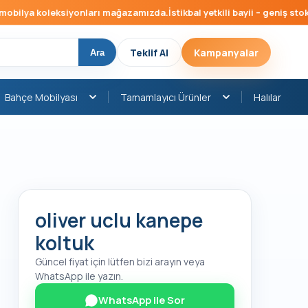
ilya koleksiyonları mağazamızda.
İstikbal yetkili bayii – geniş stok, h
Teklif Al
Kampanyalar
Ara
Bahçe Mobilyası
Tamamlayıcı Ürünler
Halılar
oliver uclu kanepe
koltuk
Güncel fiyat için lütfen bizi arayın veya
WhatsApp ile yazın.
WhatsApp ile Sor