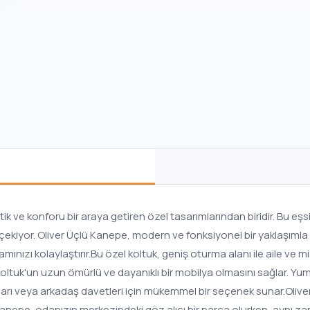
ik ve konforu bir araya getiren özel tasarımlarından biridir. Bu eşs
at çekiyor. Oliver Üçlü Kanepe, modern ve fonksiyonel bir yaklaşıml
 kolaylaştırır.Bu özel koltuk, geniş oturma alanı ile aile ve misafi
Koltuk'un uzun ömürlü ve dayanıklı bir mobilya olmasını sağlar. Yu
tıları veya arkadaş davetleri için mükemmel bir seçenek sunar.Oliver
nepe, odanızın merkezindeki göz alıcı bir parça olurken, aynı zama