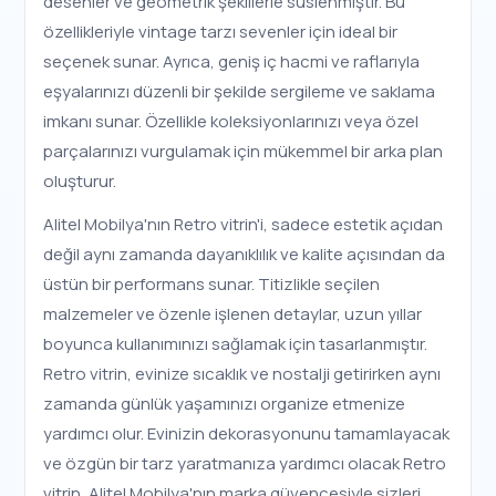
desenler ve geometrik şekillerle süslenmiştir. Bu
özellikleriyle vintage tarzı sevenler için ideal bir
seçenek sunar. Ayrıca, geniş iç hacmi ve raflarıyla
eşyalarınızı düzenli bir şekilde sergileme ve saklama
imkanı sunar. Özellikle koleksiyonlarınızı veya özel
parçalarınızı vurgulamak için mükemmel bir arka plan
oluşturur.
Alitel Mobilya'nın Retro vitrin'i, sadece estetik açıdan
değil aynı zamanda dayanıklılık ve kalite açısından da
üstün bir performans sunar. Titizlikle seçilen
malzemeler ve özenle işlenen detaylar, uzun yıllar
boyunca kullanımınızı sağlamak için tasarlanmıştır.
Retro vitrin, evinize sıcaklık ve nostalji getirirken aynı
zamanda günlük yaşamınızı organize etmenize
yardımcı olur. Evinizin dekorasyonunu tamamlayacak
ve özgün bir tarz yaratmanıza yardımcı olacak Retro
vitrin, Alitel Mobilya'nın marka güvencesiyle sizleri