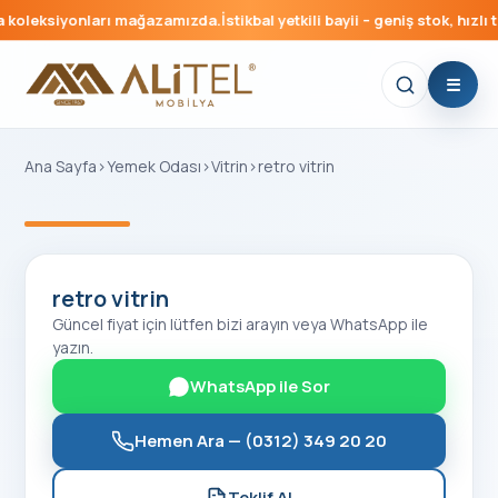
koleksiyonları mağazamızda.
İstikbal yetkili bayii – geniş stok, hızlı t
Ana Sayfa
›
Yemek Odası
›
Vitrin
›
retro vitrin
‹
›
retro vitrin
Güncel fiyat için lütfen bizi arayın veya WhatsApp ile
yazın.
WhatsApp ile Sor
Hemen Ara —
(0312) 349 20 20
Teklif Al