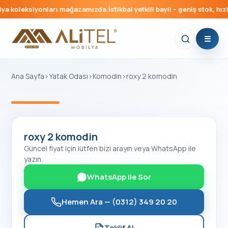
ya koleksiyonları mağazamızda.
İstikbal yetkili bayii – geniş stok, hızl
Ana Sayfa
›
Yatak Odası
›
Komodin
›
roxy 2 komodin
‹
›
roxy 2 komodin
Güncel fiyat için lütfen bizi arayın veya WhatsApp ile
yazın.
WhatsApp ile Sor
Hemen Ara —
(0312) 349 20 20
Teklif Al