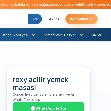
bilya koleksiyonları mağazamızda.
İstikbal yetkili bayii – geniş stok, 
Teklif Al
Kampanyalar
Ara
Bahçe Mobilyası
Tamamlayıcı Ürünler
Halılar
roxy acilir yemek
masasi
Güncel fiyat için lütfen bizi arayın veya
WhatsApp ile yazın.
WhatsApp ile Sor