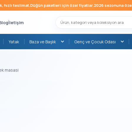
hızlı teslimat.
Düğün paketleri için özel fiyatlar.
2026 sezonuna özel mo
Blog
İletişim
Yatak
Baza ve Başlık
Genç ve Çocuk Odası
mek masasi
›