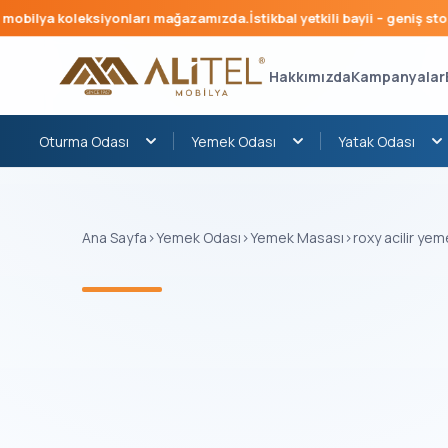
bilya koleksiyonları mağazamızda.
İstikbal yetkili bayii – geniş stok, 
Hakkımızda
Kampanyalar
Oturma Odası
Yemek Odası
Yatak Odası
Ana Sayfa
›
Yemek Odası
›
Yemek Masası
›
roxy acilir ye
‹