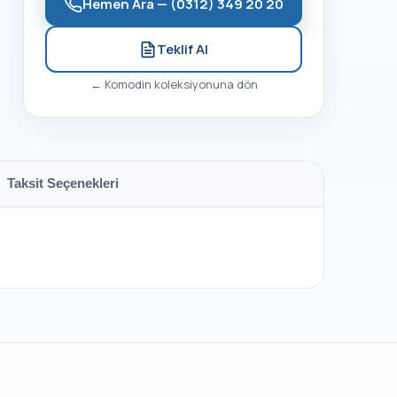
Hemen Ara —
(0312) 349 20 20
Teklif Al
←
Komodin
koleksiyonuna dön
Taksit Seçenekleri