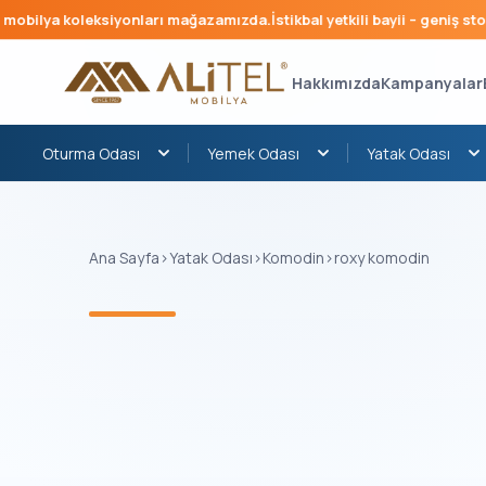
obilya koleksiyonları mağazamızda.
İstikbal yetkili bayii – geniş stok, 
Hakkımızda
Kampanyalar
Oturma Odası
Yemek Odası
Yatak Odası
Ana Sayfa
›
Yatak Odası
›
Komodin
›
roxy komodin
‹