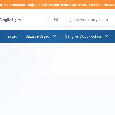
hızlı teslimat.
Düğün paketleri için özel fiyatlar.
2026 sezonuna özel m
Blog
İletişim
Yatak
Baza ve Başlık
Genç ve Çocuk Odası
›