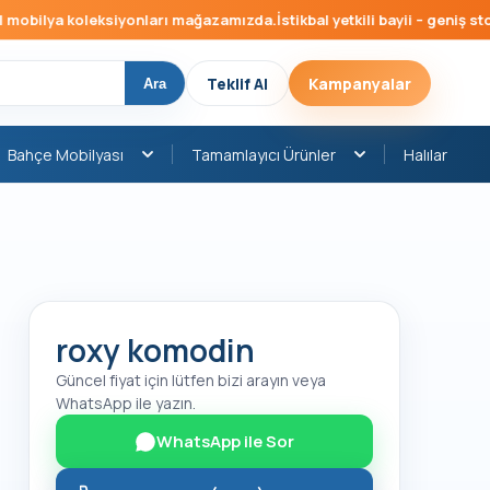
obilya koleksiyonları mağazamızda.
İstikbal yetkili bayii – geniş stok,
Teklif Al
Kampanyalar
Ara
Bahçe Mobilyası
Tamamlayıcı Ürünler
Halılar
roxy komodin
Güncel fiyat için lütfen bizi arayın veya
WhatsApp ile yazın.
WhatsApp ile Sor