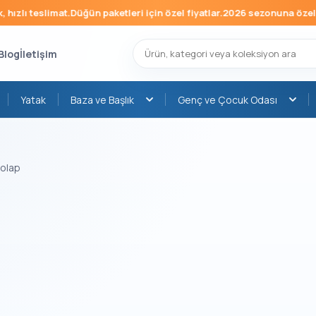
hızlı teslimat.
Düğün paketleri için özel fiyatlar.
2026 sezonuna özel mo
Blog
İletişim
Yatak
Baza ve Başlık
Genç ve Çocuk Odası
dolap
›