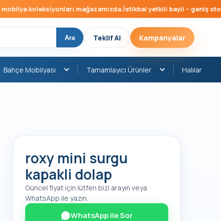
bilya koleksiyonları mağazamızda.
İstikbal yetkili bayii – geniş stok, 
Teklif Al
Kampanyalar
Ara
Bahçe Mobilyası
Tamamlayıcı Ürünler
Halılar
roxy mini surgu
kapakli dolap
Güncel fiyat için lütfen bizi arayın veya
WhatsApp ile yazın.
WhatsApp ile Sor