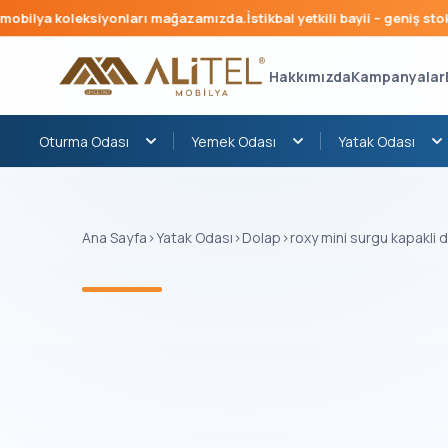
bilya koleksiyonları mağazamızda.
İstikbal yetkili bayii – geniş stok, 
Hakkımızda
Kampanyalar
Oturma Odası
Yemek Odası
Yatak Odası
Ana Sayfa
›
Yatak Odası
›
Dolap
›
roxy mini surgu kapakli 
‹