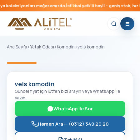
a koleksiyonları mağazamızda.
İstikbal yetkili bayii – geniş stok, hızlı
Ana Sayfa
›
Yatak Odası
›
Komodin
›
vels komodin
‹
›
vels komodin
Güncel fiyat için lütfen bizi arayın veya WhatsApp ile
yazın.
WhatsApp ile Sor
Hemen Ara —
(0312) 349 20 20
Teklif Al