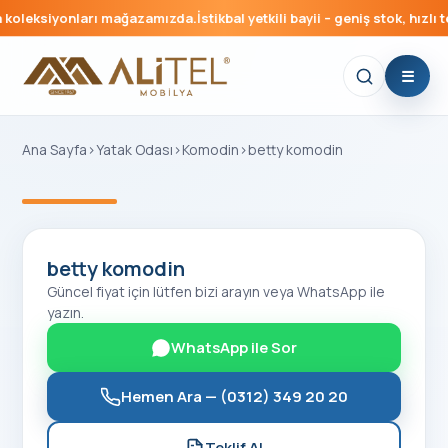
koleksiyonları mağazamızda.
İstikbal yetkili bayii – geniş stok, hızlı te
Ana Sayfa
›
Yatak Odası
›
Komodin
›
betty komodin
‹
›
betty komodin
Güncel fiyat için lütfen bizi arayın veya WhatsApp ile
yazın.
WhatsApp ile Sor
Hemen Ara —
(0312) 349 20 20
Teklif Al